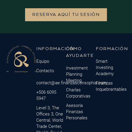
RESERVA AQUÍ TU SESIÓN
INFORMACIÓN
CÓMO
FORMACIÓN
AYUDARTE
Equipo
Smart
Investing
Investment
Contacto
Academy
Planning
Meeting
contact@ae.finanzasconsophia.com
Finanzas
Inquebrantables
Charlas
+506 6095
Corporativas
5947
Asesoría
Level 3, The
Finanzas
Offices 3, One
Personales
Central, World
Trade Center,