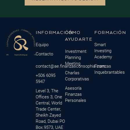
INFORMACIÓN
CÓMO
FORMACIÓN
AYUDARTE
Equipo
Smart
Investing
Investment
Contacto
Academy
Planning
Meeting
contact@ae.finanzasconsophia.com
Finanzas
Inquebrantables
Charlas
+506 6095
Corporativas
5947
Asesoría
Level 3, The
Finanzas
Offices 3, One
Personales
Central, World
Trade Center,
Sheikh Zayed
Road, Dubai PO
Box.9573, UAE