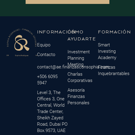
INFORMACIÓN
CÓMO
FORMACIÓN
AYUDARTE
Equipo
Smart
Investing
Investment
Contacto
Academy
Planning
Meeting
contact@ae.finanzasconsophia.com
Finanzas
Inquebrantables
Charlas
+506 6095
Corporativas
5947
Asesoría
Level 3, The
Finanzas
Offices 3, One
Personales
Central, World
Trade Center,
Sheikh Zayed
Road, Dubai PO
Box.9573, UAE