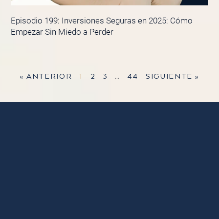
Episodio 199: Inversiones Seguras en 2025: Cómo
Empezar Sin Miedo a Perder
« ANTERIOR
1
2
3
…
44
SIGUIENTE »