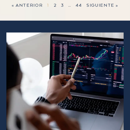
« ANTERIOR
1
2
3
…
44
SIGUIENTE »