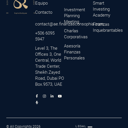
Equipo
Smart
Investing
Investment
Contacto
Academy
Planning
Meeting
contact@ae.finanzasconsophia.com
Finanzas
Inquebrantables
Charlas
+506 6095
Corporativas
5947
Asesoría
Level 3, The
Finanzas
Offices 3, One
Personales
Central, World
Trade Center,
Sheikh Zayed
Road, Dubai PO
Box.9573, UAE
F
M
I
L
Y
a
i
n
i
o
c
c
s
n
u
e
r
t
k
t
b
o
a
e
u
o
p
g
d
b
o
h
r
i
e
k
o
a
n
-
n
m
-
f
e
i
© All Copyrights 2026
LEGAL