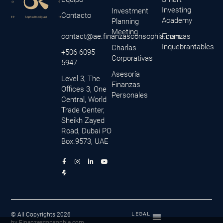
Investing
Investment
Contacto
Academy
Planning
Meeting
contact@ae.finanzasconsophia.com
Finanzas
Inquebrantables
Charlas
+506 6095
Corporativas
5947
Asesoría
Level 3, The
Finanzas
Offices 3, One
Personales
Central, World
Trade Center,
Sheikh Zayed
Road, Dubai PO
Box.9573, UAE
F
M
I
L
Y
a
i
n
i
o
c
c
s
n
u
e
r
t
k
t
b
o
a
e
u
o
p
g
d
b
o
h
r
i
e
k
o
a
n
-
n
m
-
f
e
i
© All Copyrights 2026
LEGAL
-
n
by Finanzasconsophia.com