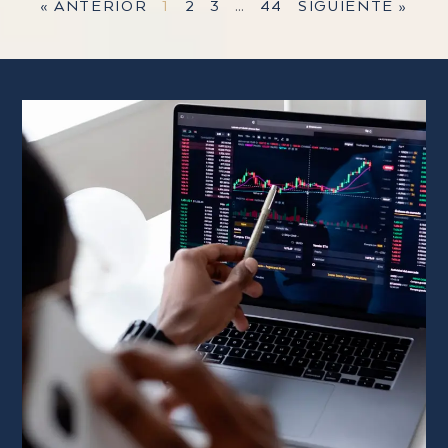
« ANTERIOR
1
2
3
…
44
SIGUIENTE »