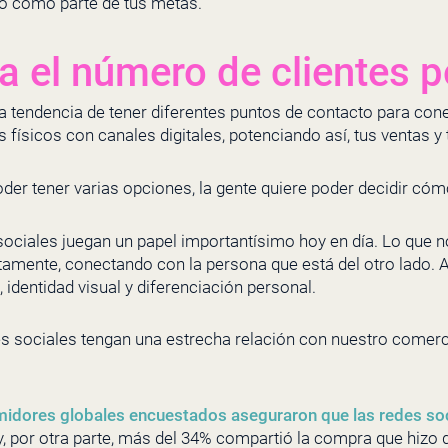
lo como parte de tus metas.
 el número de clientes p
la tendencia de tener diferentes puntos de contacto para cone
 físicos con canales digitales, potenciando así, tus ventas y
oder tener varias opciones, la gente quiere poder decidir có
sociales juegan un papel importantísimo hoy en día. Lo que 
ctamente, conectando con la persona que está del otro lado. 
 identidad visual y diferenciación personal.
s sociales tengan una estrecha relación con nuestro comerci
idores globales encuestados aseguraron que las redes soci
 y, por otra parte, más del 34% compartió la compra que hizo