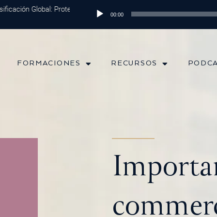
icación Global: Protege tu Dinero y Maximiza tus Inversiones
Reproductor
Episodi
00:00
de
audio
FORMACIONES
RECURSOS
PODC
Importan
commerc