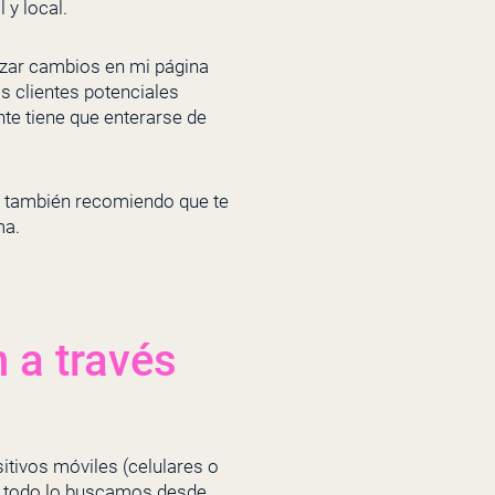
 y local.
izar cambios en mi página
s clientes potenciales
nte tiene que enterarse de
e también recomiendo que te
ma.
 a través
tivos móviles (celulares o
asi todo lo buscamos desde