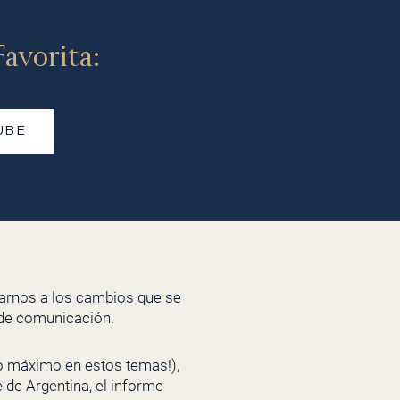
avorita:
UBE
tarnos a los cambios que se
 de comunicación.
 lo máximo en estos temas!),
de Argentina, el informe