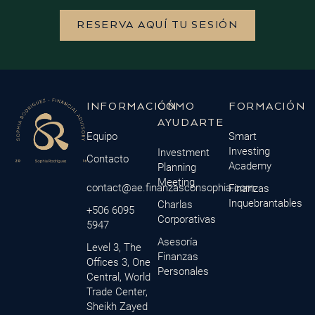
RESERVA AQUÍ TU SESIÓN
INFORMACIÓN
CÓMO
FORMACIÓN
AYUDARTE
Equipo
Smart
Investing
Investment
Contacto
Academy
Planning
Meeting
contact@ae.finanzasconsophia.com
Finanzas
Inquebrantables
Charlas
+506 6095
Corporativas
5947
Asesoría
Level 3, The
Finanzas
Offices 3, One
Personales
Central, World
Trade Center,
Sheikh Zayed