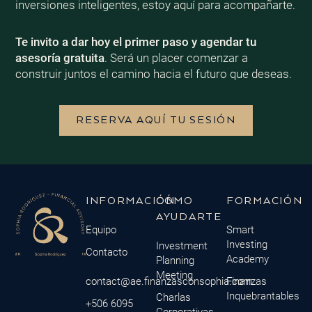
inversiones inteligentes, estoy aquí para acompañarte.
Te invito a dar hoy el primer paso y agendar tu
asesoría gratuita
. Será un placer comenzar a
construir juntos el camino hacia el futuro que deseas.
RESERVA AQUÍ TU SESIÓN
INFORMACIÓN
CÓMO
FORMACIÓN
AYUDARTE
Equipo
Smart
Investing
Investment
Contacto
Academy
Planning
Meeting
contact@ae.finanzasconsophia.com
Finanzas
Inquebrantables
Charlas
+506 6095