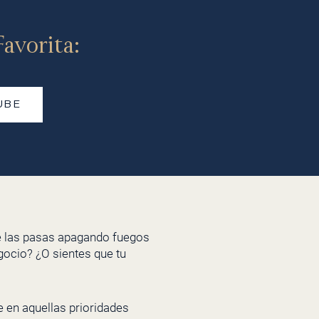
avorita:
UBE
Te las pasas apagando fuegos
egocio? ¿O sientes que tu
e en aquellas prioridades