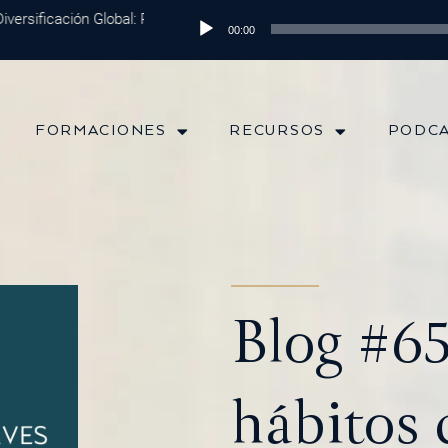
ersificación Global: Protege tu Dinero y Maximiza tus Inversiones
Reproductor
Ep
00:00
de
audio
FORMACIONES
RECURSOS
PODC
Blog #6
hábitos 