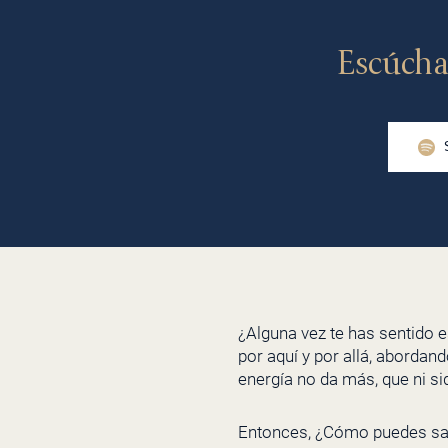
Escúcha
¿Alguna vez te has sentido 
por aquí y por allá, abordan
energía no da más, que ni siq
Entonces, ¿Cómo puedes salir