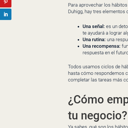
Para aprovechar los hábito
Duhigg, hay tres elementos d
Una señal:
es un deto
te ayudará a lograr al
Una rutina:
una respue
Una recompensa:
fun
respuesta en el futuro
Todos usamos ciclos de hábi
hasta cómo respondemos cor
completar las tareas más c
¿Cómo empez
tu negocio?
Ya sabes, qué son los hábit