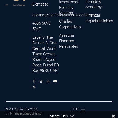
Investing
Investment
Contacto
Academy
Planning
Meeting
contact@ae.finanzasconsophia.com
Finanzas
Inquebrantables
Charlas
+506 6095
Corporativas
5947
Asesoría
Level 3, The
Finanzas
Offices 3, One
Personales
Central, World
Trade Center,
Sheikh Zayed
Road, Dubai PO
Box.9573, UAE
F
M
I
L
Y
a
i
n
i
o
c
c
s
n
u
e
r
t
k
t
b
o
a
e
u
o
p
g
d
b
o
h
r
i
e
k
o
a
n
-
n
m
-
f
e
i
© All Copyrights 2026
LEGAL
-
n
by Finanzasconsophia.com
a
Share This
l