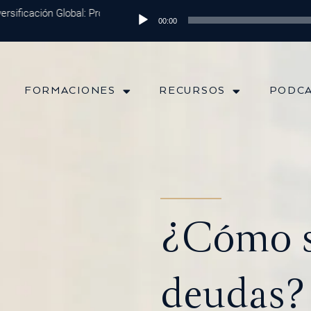
ficación Global: Protege tu Dinero y Maximiza tus Inversiones
Reproductor
Episo
00:00
de
audio
FORMACIONES
RECURSOS
PODC
¿Cómo s
deudas?