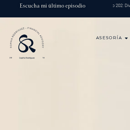
Ir
Escucha mi último episodio
Episodio 202: Diversi
al
contenido
ASESORÍA