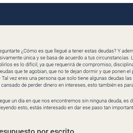
preguntarte ¿Cómo es que llegué a tener estas deudas? Y ad
usivamente única y se basa de acuerdo a tus circunstancias.
lirlos es lo difícil, ya que requerirá de compromiso, discipli
 deudas que te agobian, que no te dejan dormir y que ponen el 
O Tal vez eres una persona que solo tiene algunas deudas las
cansado de perder dinero en intereses, esto también es para 
 llegue un día en que nos encontremos sin ninguna deuda, es d
 leyendo esto, estás interesado en dar ese paso tan importan
resupuesto por escrito.