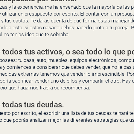
anzas y la experiencia, me ha enseñado que la mayoría de la
e utilizar un presupuesto por escrito. El contar con un presup
s y tus gastos. Te darás cuenta de qué forma estas manejando 
le a esto, si estás casado debes hacerlo junto a tu pareja. 
al no tenías idea que te sobraba.
e todos tus activos, o sea todo lo que p
 posees: tu casa, auto, muebles, equipos electrónicos, comput
ta y comiences a considerar que debes vender, que no le das u
medidas extremas tenemos que vender lo imprescindible. Po
podría sacrificar vender uno de ellos y compartir el otro. Hay
icio que hagamos traerá su recompensa.
e todas tus deudas.
esto por escrito, el escribir una lista de tus deudas te hará t
o que podrás analizar mejor las diferentes estrategias que 