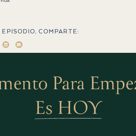
vida.
 EPISODIO, COMPARTE:
mento Para Empeza
Es HOY