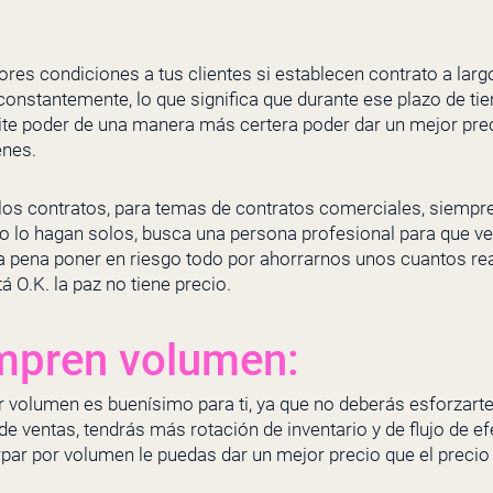
res condiciones a tus clientes si establecen contrato a larg
constantemente, lo que significa que durante ese plazo de t
te poder de una manera más certera poder dar un mejor preci
enes.
 los contratos, para temas de contratos comerciales, siemp
 lo hagan solos, busca una persona profesional para que ve
 la pena poner en riesgo todo por ahorrarnos unos cuantos r
á O.K. la paz no tiene precio.
mpren volumen:
r volumen es buenísimo para ti, ya que no deberás esforzarte
de ventas, tendrás más rotación de inventario y de flujo de efe
par por volumen le puedas dar un mejor precio que el precio d