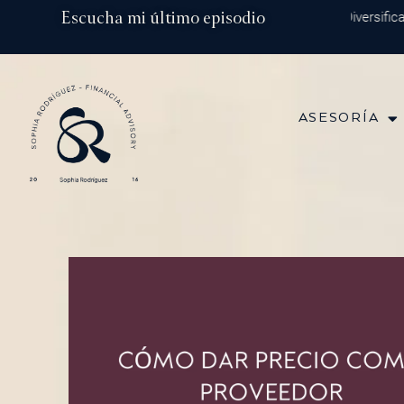
Ir
Escucha mi último episodio
Episodio 202: Diversificació
al
contenido
ASESORÍA