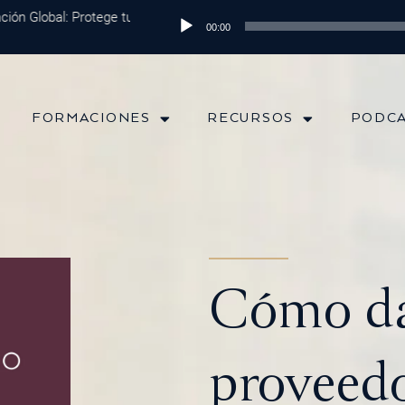
n Global: Protege tu Dinero y Maximiza tus Inversiones
Reproductor
Episodio 202:
00:00
de
audio
FORMACIONES
RECURSOS
PODC
Cómo da
proveedo