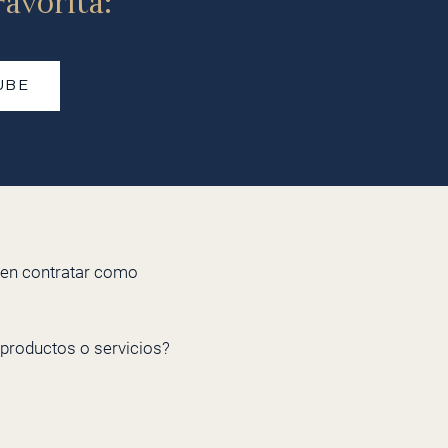
avorita:
UBE
ren contratar como
 productos o servicios?