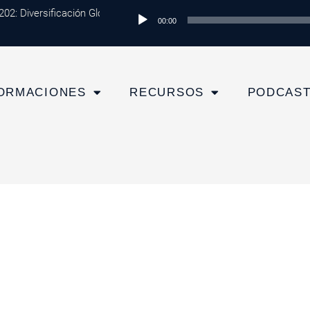
: Diversificación Global: Protege tu Dinero y Maximiza tus Inversione
Reproductor
00:00
de
audio
ORMACIONES
RECURSOS
PODCAS