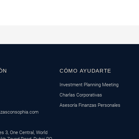
ÓN
CÓMO AYUDARTE
Investment Planning Meeting
Charlas Corporativas
Asesoría Finanzas Personales
nzasconsophia.com
ces 3, One Central, World