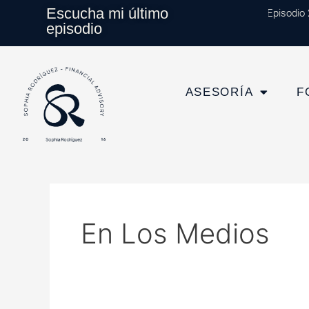
Ir
Escucha mi último
Episodio 202
al
episodio
contenido
ASESORÍA
F
En Los Medios