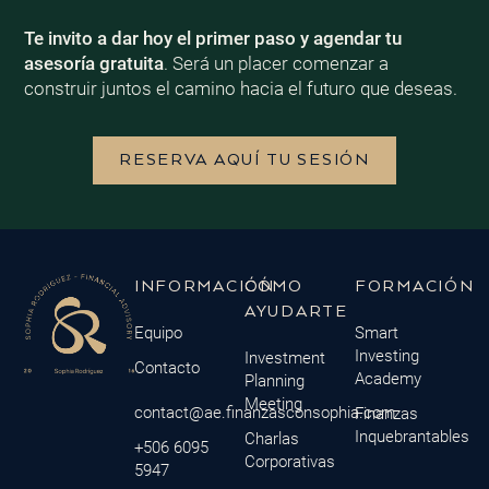
Te invito a dar hoy el primer paso y agendar tu
asesoría gratuita
. Será un placer comenzar a
construir juntos el camino hacia el futuro que deseas.
RESERVA AQUÍ TU SESIÓN
INFORMACIÓN
CÓMO
FORMACIÓN
AYUDARTE
Equipo
Smart
Investing
Investment
Contacto
Academy
Planning
Meeting
contact@ae.finanzasconsophia.com
Finanzas
Inquebrantables
Charlas
+506 6095
Corporativas
5947