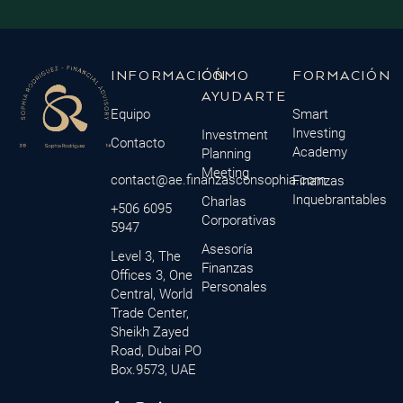
INFORMACIÓN
CÓMO
FORMACIÓN
AYUDARTE
Equipo
Smart
Investing
Investment
Contacto
Academy
Planning
Meeting
contact@ae.finanzasconsophia.com
Finanzas
Inquebrantables
Charlas
+506 6095
Corporativas
5947
Asesoría
Level 3, The
Finanzas
Offices 3, One
Personales
Central, World
Trade Center,
Sheikh Zayed
Road, Dubai PO
Box.9573, UAE
F
M
I
L
Y