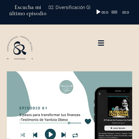
Ir
Escucha mi
Episodio 202: Diversificación Global: Protege tu Dinero y Max
Reproductor
al
último episodio
00:00
00:00
de
contenido
audio