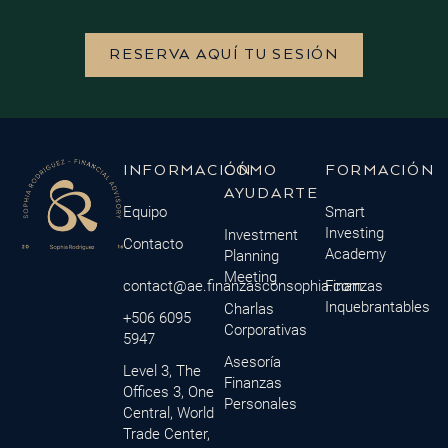
RESERVA AQUÍ TU SESIÓN
INFORMACIÓN
CÓMO
FORMACIÓN
AYUDARTE
Equipo
Smart
Investing
Investment
Contacto
Academy
Planning
Meeting
contact@ae.finanzasconsophia.com
Finanzas
Inquebrantables
Charlas
+506 6095
Corporativas
5947
Asesoría
Level 3, The
Finanzas
Offices 3, One
Personales
Central, World
Trade Center,