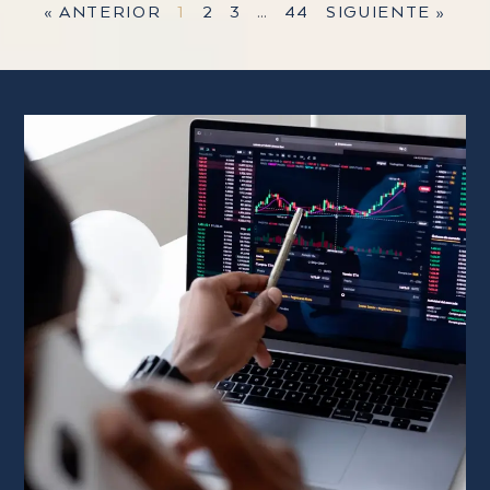
« ANTERIOR
1
2
3
…
44
SIGUIENTE »