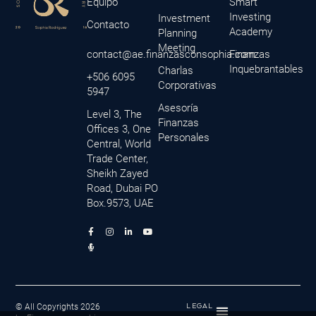
Equipo
Smart
Investing
Investment
Contacto
Academy
Planning
Meeting
contact@ae.finanzasconsophia.com
Finanzas
Inquebrantables
Charlas
+506 6095
Corporativas
5947
Asesoría
Level 3, The
Finanzas
Offices 3, One
Personales
Central, World
Trade Center,
Sheikh Zayed
Road, Dubai PO
Box.9573, UAE
F
M
I
L
Y
a
i
n
i
o
c
c
s
n
u
e
r
t
k
t
b
o
a
e
u
o
p
g
d
b
o
h
r
i
e
k
o
a
n
-
n
m
-
f
e
i
© All Copyrights 2026
LEGAL
-
n