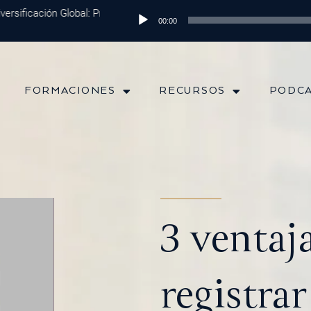
sificación Global: Protege tu Dinero y Maximiza tus Inversiones
Reproductor
Epis
00:00
de
audio
FORMACIONES
RECURSOS
PODC
3 ventaj
registrar