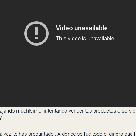
bajando muchísimo, intentando vender tus productos o servici
?
 vez, te has preguntado ¿A dónde se fue todo el dinero que 