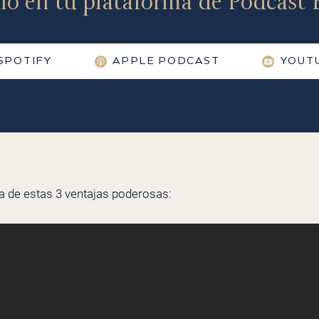
lo en tu plataforma de Podcast F
SPOTIFY
APPLE PODCAST
YOUT
ca de estas 3 ventajas poderosas: