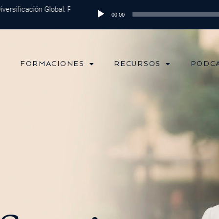
ficación Global: Protege tu Dinero y Maximiza tus Inversiones
Reproductor
Episod
00:00
de
audio
FORMACIONES
RECURSOS
PODC