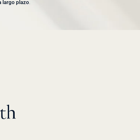
a largo plazo
.
th