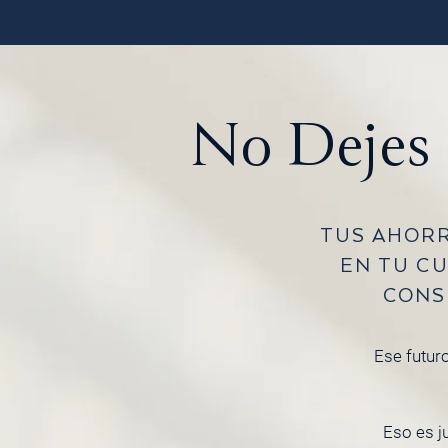
No Dejes 
TUS AHORR
EN TU C
CONS
Ese futuro
Eso es j