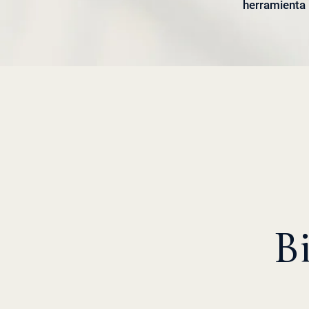
herramienta 
B