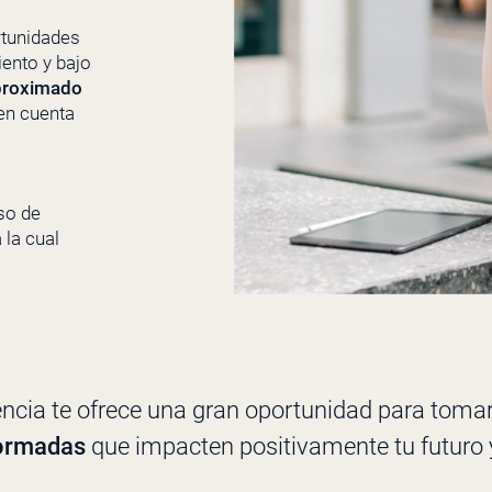
rtunidades
iento y bajo
aproximado
 en cuenta
so de
 la cual
encia te ofrece una gran oportunidad para toma
formadas
que impacten positivamente tu futuro y 