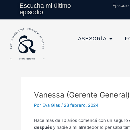
Ir
Navegación
Escucha mi último
Episodio 2
al
de
episodio
contenido
entradas
ASESORÍA
F
Vanessa (Gerente General)
Por
Eva Gias
/
28 febrero, 2024
Hace más de 10 años comencé con un seguro d
después
y nadie a mi alrededor lo pensaba t