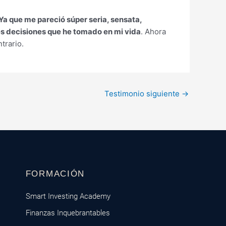
 Ya que me pareció súper seria, sensata,
es decisiones que he tomado en mi vida
. Ahora
trario.
Testimonio siguiente
→
FORMACIÓN
Smart Investing Academy
Finanzas Inquebrantables