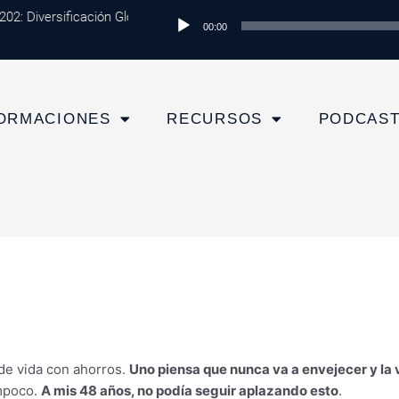
02: Diversificación Global: Protege tu Dinero y Maximiza tus Inversio
Reproductor
00:00
de
audio
ORMACIONES
RECURSOS
PODCAS
e vida con ahorros.
Uno piensa que nunca va a envejecer y la
ampoco.
A mis 48 años, no podía seguir aplazando esto
.