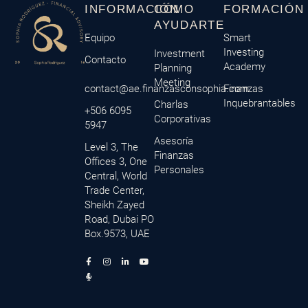
INFORMACIÓN
CÓMO
FORMACIÓN
AYUDARTE
Equipo
Smart
Investing
Investment
Contacto
Academy
Planning
Meeting
contact@ae.finanzasconsophia.com
Finanzas
Inquebrantables
Charlas
+506 6095
Corporativas
5947
Asesoría
Level 3, The
Finanzas
Offices 3, One
Personales
Central, World
Trade Center,
Sheikh Zayed
Road, Dubai PO
Box.9573, UAE
F
M
I
L
Y
a
i
n
i
o
c
c
s
n
u
e
r
t
k
t
b
o
a
e
u
o
p
g
d
b
o
h
r
i
e