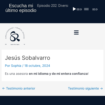
Ir
Navegación
Escucha mi
Episodio 202: Diversificación Global: Proteg
Reproductor
al
de
último episodio
00:00
00:00
de
contenido
entradas
audio
Jesús Sobalvarro
Por
Sophia
/
18 octubre, 2024
Es una asesora
en mi idioma y de mi entera confianza
!
←
Testimonio anterior
Testimonio siguiente
→