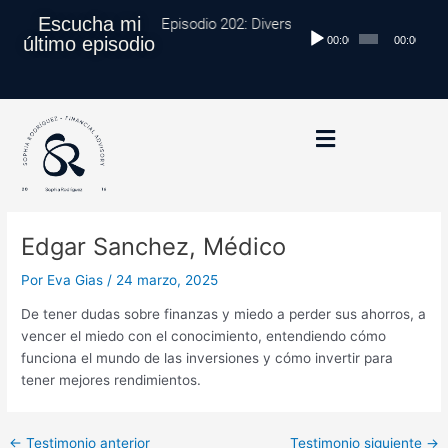
Ir
Navegación
Escucha mi
Episodio 202: Diversificación Global: Proteg
Reproductor
al
de
último episodio
00:00
00:00
de
contenido
entradas
audio
Edgar Sanchez, Médico
Por
Eva Gias
/
24 marzo, 2025
De tener dudas sobre finanzas y miedo a perder sus ahorros, a
vencer el miedo con el conocimiento, entendiendo cómo
funciona el mundo de las inversiones y cómo invertir para
tener mejores rendimientos.
←
Testimonio anterior
Testimonio siguiente
→