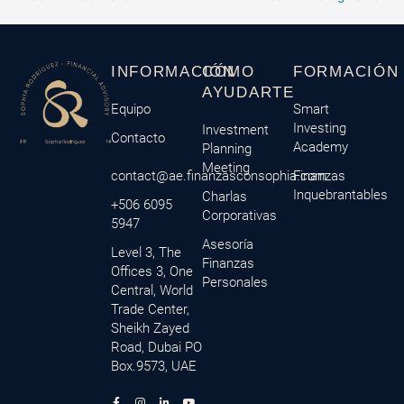
INFORMACIÓN
CÓMO
FORMACIÓN
AYUDARTE
Equipo
Smart
Investing
Investment
Contacto
Academy
Planning
Meeting
contact@ae.finanzasconsophia.com
Finanzas
Inquebrantables
Charlas
+506 6095
Corporativas
5947
Asesoría
Level 3, The
Finanzas
Offices 3, One
Personales
Central, World
Trade Center,
Sheikh Zayed
Road, Dubai PO
Box.9573, UAE
F
M
I
L
Y