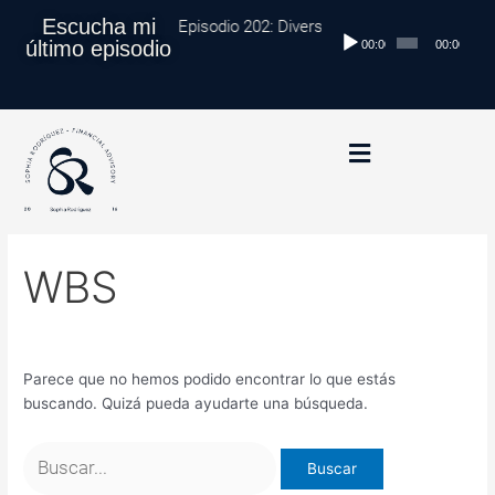
Buscar
Ir
Escucha mi
Episodio 202: Diversificación Global: Proteg
Reproductor
por:
al
último episodio
00:00
00:00
de
contenido
audio
WBS
Parece que no hemos podido encontrar lo que estás
buscando. Quizá pueda ayudarte una búsqueda.