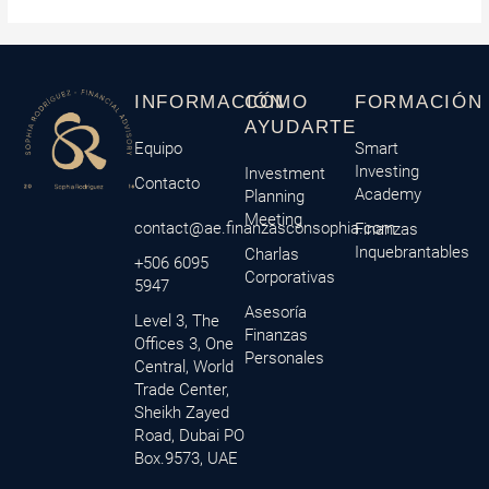
INFORMACIÓN
CÓMO
FORMACIÓN
AYUDARTE
Equipo
Smart
Investing
Investment
Contacto
Academy
Planning
Meeting
contact@ae.finanzasconsophia.com
Finanzas
Inquebrantables
Charlas
+506 6095
Corporativas
5947
Asesoría
Level 3, The
Finanzas
Offices 3, One
Personales
Central, World
Trade Center,
Sheikh Zayed
Road, Dubai PO
Box.9573, UAE