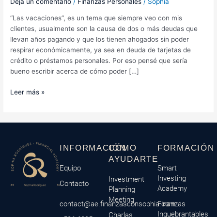
Deja un comentario
/
Finanzas Personales
/
Sophia
vacaciones
“Las vacaciones”, es un tema que siempre veo con mis
sin
clientes, usualmente son la causa de dos o más deudas que
endeudarme?
llevan años pagando y que los tienen ahogados sin poder
respirar económicamente, ya sea en deuda de tarjetas de
crédito o préstamos personales. Por eso pensé que sería
bueno escribir acerca de cómo poder […]
Leer más »
INFORMACIÓN
CÓMO
FORMACIÓN
AYUDARTE
Equipo
Smart
Investing
Investment
Contacto
Academy
Planning
Meeting
contact@ae.finanzasconsophia.com
Finanzas
Inquebrantables
Charlas