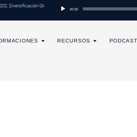
2: Diversificación Global: Protege tu Dinero y Maximiza tus Inversion
Reproductor
00:00
de
audio
ORMACIONES
RECURSOS
PODCAS