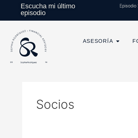
Ir
Escucha mi último
Episodio 20
al
episodio
contenido
ASESORÍA
F
Socios