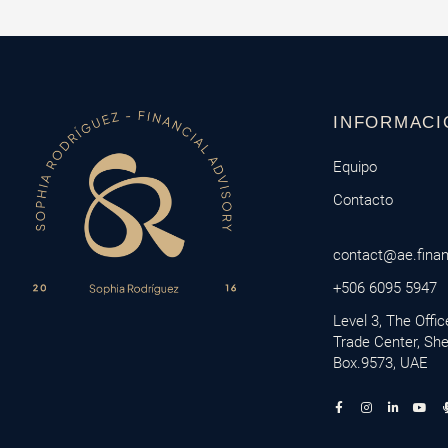
INFORMACI
Equipo
Contacto
contact@ae.fina
+506 6095 5947
Level 3, The Offi
Trade Center, Sh
Box.9573, UAE
F
I
L
Y
a
n
i
o
c
s
n
u
e
t
k
t