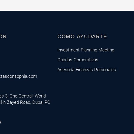
ÓN
CÓMO AYUDARTE
Investment Planning Meeting
Charlas Corporativas
Asesoría Finanzas Personales
nzasconsophia.com
ces 3, One Central, World
eikh Zayed Road, Dubai PO
M
i
c
r