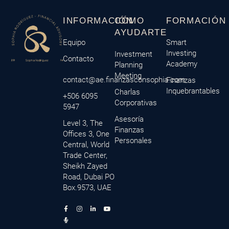
INFORMACIÓN
CÓMO
FORMACIÓN
AYUDARTE
Equipo
Smart
Investing
Investment
Contacto
Academy
Planning
Meeting
contact@ae.finanzasconsophia.com
Finanzas
Inquebrantables
Charlas
+506 6095
Corporativas
5947
Asesoría
Level 3, The
Finanzas
Offices 3, One
Personales
Central, World
Trade Center,
Sheikh Zayed
Road, Dubai PO
Box.9573, UAE
F
M
I
L
Y
a
i
n
i
o
c
c
s
n
u
e
r
t
k
t