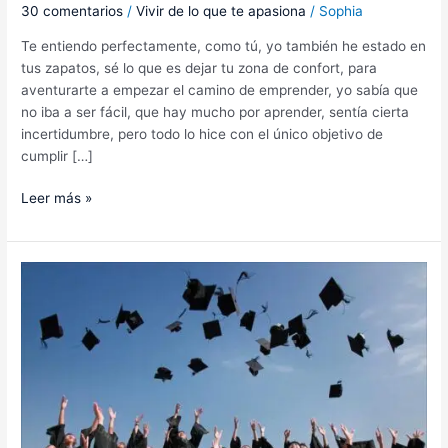
30 comentarios
/
Vivir de lo que te apasiona
/
Sophia
Te entiendo perfectamente, como tú, yo también he estado en
tus zapatos, sé lo que es dejar tu zona de confort, para
aventurarte a empezar el camino de emprender, yo sabía que
no iba a ser fácil, que hay mucho por aprender, sentía cierta
incertidumbre, pero todo lo hice con el único objetivo de
cumplir […]
Leer más »
Tips
–
Cómo
ahorrar
para
la
educación
de