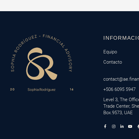
INFORMACI
Equipo
Contacto
contact@ae.fina
+506 6095 5947
Level 3, The Offi
Trade Center, Sh
Box.9573, UAE
F
I
L
Y
a
n
i
o
c
s
n
u
e
t
k
t