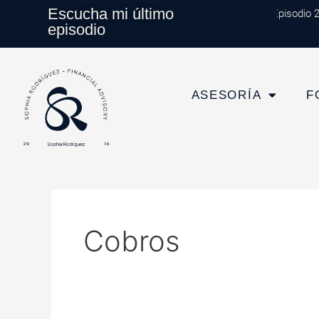
Ir
Escucha mi último
Episodio 20
al
episodio
contenido
ASESORÍA
F
Cobros