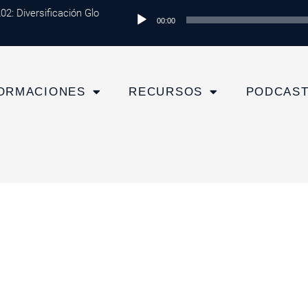
2: Diversificación Global: Protege tu Dinero y Maximiza tus Inversione
Reproductor
00:00
de
audio
ORMACIONES
RECURSOS
PODCAS