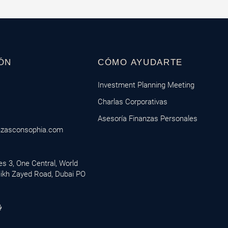
ÓN
CÓMO AYUDARTE
Investment Planning Meeting
Charlas Corporativas
Asesoría Finanzas Personales
nzasconsophia.com
ces 3, One Central, World
eikh Zayed Road, Dubai PO
M
i
c
r