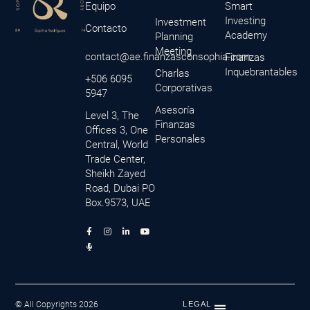
Equipo
Smart
Investing
Investment
Contacto
Academy
Planning
Meeting
contact@ae.finanzasconsophia.com
Finanzas
Inquebrantables
Charlas
+506 6095
Corporativas
5947
Asesoría
Level 3, The
Finanzas
Offices 3, One
Personales
Central, World
Trade Center,
Sheikh Zayed
Road, Dubai PO
Box.9573, UAE
F
M
I
L
Y
a
i
n
i
o
c
c
s
n
u
e
r
t
k
t
b
o
a
e
u
o
p
g
d
b
o
h
r
i
e
k
o
a
n
-
n
m
-
f
e
i
© All Copyrights 2026
LEGAL