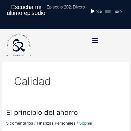
Ir
Escucha mi
Episodio 202: Diversificación Global: Proteg
Reproductor
al
último episodio
00:00
00:00
de
contenido
audio
Calidad
El principio del ahorro
El
principio
5 comentarios
/
Finanzas Personales
/
Sophia
del
ahorro