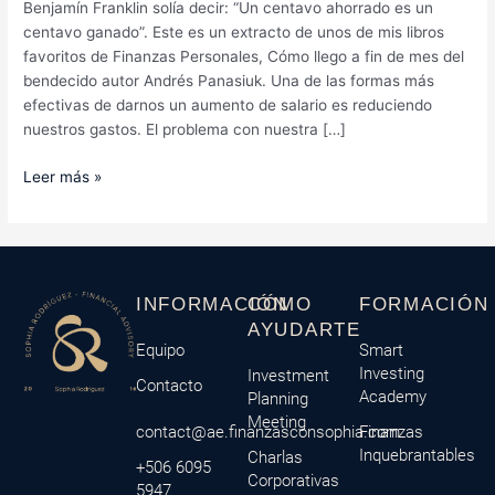
Benjamín Franklin solía decir: “Un centavo ahorrado es un
centavo ganado”. Este es un extracto de unos de mis libros
favoritos de Finanzas Personales, Cómo llego a fin de mes del
bendecido autor Andrés Panasiuk. Una de las formas más
efectivas de darnos un aumento de salario es reduciendo
nuestros gastos. El problema con nuestra […]
Leer más »
INFORMACIÓN
CÓMO
FORMACIÓN
AYUDARTE
Equipo
Smart
Investing
Investment
Contacto
Academy
Planning
Meeting
contact@ae.finanzasconsophia.com
Finanzas
Inquebrantables
Charlas
+506 6095
Corporativas
5947