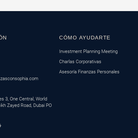
ÓN
CÓMO AYUDARTE
Investment Planning Meeting
Charlas Corporativas
Asesoría Finanzas Personales
nzasconsophia.com
ces 3, One Central, World
eikh Zayed Road, Dubai PO
M
i
c
r