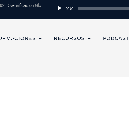
: Diversificación Global: Protege tu Dinero y Maximiza tus Inversione
Reproductor
00:00
de
audio
ORMACIONES
RECURSOS
PODCAS