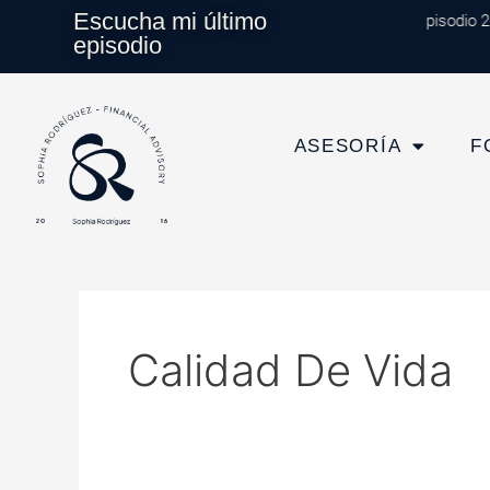
Ir
Escucha mi último
Episodio 202
al
episodio
contenido
ASESORÍA
F
Calidad De Vida