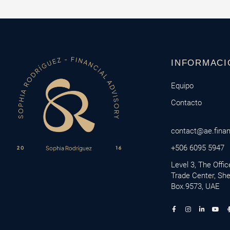
INFORMACI
Equipo
Contacto
contact@ae.fina
+506 6095 5947
Level 3, The Offi
Trade Center, Sh
Box.9573, UAE
F
I
L
Y
a
n
i
o
c
s
n
u
e
t
k
t