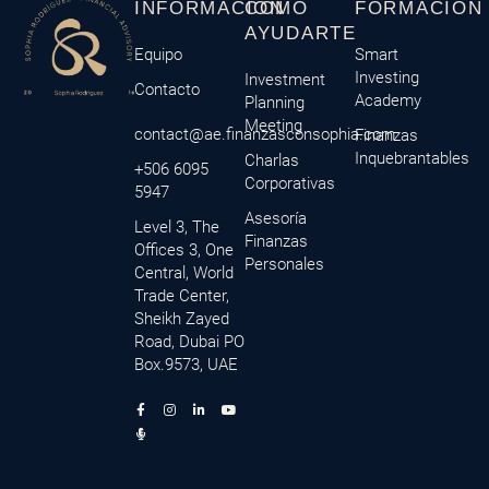
INFORMACIÓN
CÓMO
FORMACIÓN
AYUDARTE
Equipo
Smart
Investing
Investment
Contacto
Academy
Planning
Meeting
contact@ae.finanzasconsophia.com
Finanzas
Inquebrantables
Charlas
+506 6095
Corporativas
5947
Asesoría
Level 3, The
Finanzas
Offices 3, One
Personales
Central, World
Trade Center,
Sheikh Zayed
Road, Dubai PO
Box.9573, UAE
F
M
I
L
Y
a
i
n
i
o
c
c
s
n
u
e
r
t
k
t
b
o
a
e
u
o
p
g
d
b
o
h
r
i
e