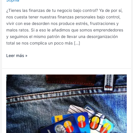
Sophia
¿Tienes las finanzas de tu negocio bajo control? Ya de por sí,
nos cuesta tener nuestras finanzas personales bajo control,
vivir con ese desorden nos produce estrés, frustraciones y
malos ratos. Si a eso le añadimos que somos emprendedores
y seguimos el mismo patrón de llevar una desorganización
total se nos complica un poco más […]
Leer más »
¿Cuál
tarjeta
de
crédito
funciona
para
mí?