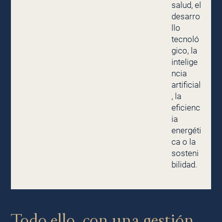
salud, el
desarro
llo
tecnoló
gico, la
intelige
ncia
artificial
, la
eficienc
ia
energéti
ca o la
sosteni
bilidad.
Todo ello, con una
gestión