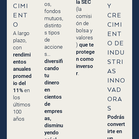
la SEC
os,
CIMI
Y
(la
fondos
ENT
CRE
comisi
mutuos,
ón de
O
CIMI
distinto
bolsa y
s tipos
A largo
ENT
valores
de
plazo,
O DE
)
que te
accione
con
protege
INDU
s…
rendimi
n como
diversifi
entos
STRI
inverso
cando
anuales
AS
r
.
tu
promed
INNO
dinero
io del
en
VAD
11%
en
cientos
los
ORA
de
últimos
S
empres
100
Podrás
as,
años
convert
disminu
irte en
yendo
un