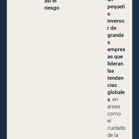
así el
pequeñ
riesgo
.
o
inverso
r de
grande
s
empres
as que
lideran
las
tenden
cias
globale
s
, en
áreas
como
el
cuidado
de la