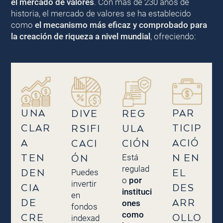
el mercado de valores
. Con más de 230 años de
historia, el mercado de valores se ha establecido
como
el mecanismo más eficaz y comprobado para
la creación de riqueza a nivel mundial
, ofreciendo:
UNA
PAR
DIVE
REG
CLAR
TICIP
RSIFI
ULA
A
ACIÓ
CACI
CIÓN
Está
TEN
N EN
ÓN
regulad
Puedes
DEN
EL
o
por
invertir
CIA
DES
instituci
en
DE
ARR
ones
fondos
como
CRE
OLLO
indexad