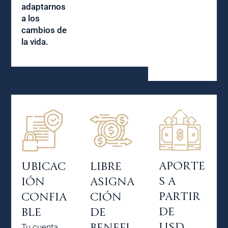
adaptarnos
a los
cambios de
la vida.
APORTE
LIBRE
UBICAC
S A
ASIGNA
IÓN
PARTIR
CIÓN
CONFIA
DE
DE
BLE
USD
BENEFI
Tu cuenta