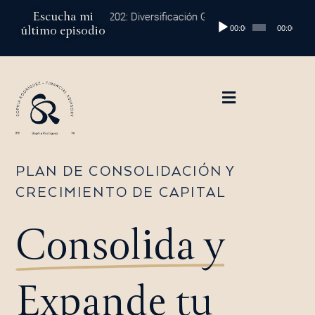
Ir
Escucha mi
Episodio 202: Diversificación Global: Protege tu Dinero y Ma
Reproductor
al
último episodio
00:00
00:00
de
contenido
audio
PLAN DE CONSOLIDACIÓN Y
CRECIMIENTO DE CAPITAL
Consolida y
Expande
tu