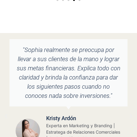
a por
"Desde el primer momento en 
 lograr
tuvimos la oportunidad de toma
odo con
webinar con Sophia, supimos que 
ara dar
persona indicada para dar un paso
 no
nuestra jubilación. A lo largo del 
es."
siempre nos ha brindado el me
consejo y asesoría, en todo mome
bajo cualquier circunstancia. Es
muy agradecidos con ella y su e
nding |
por todo el acompañamiento 
merciales