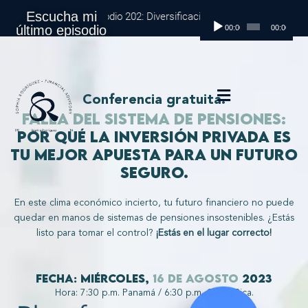
Ir
Escucha mi
Episodio 202: Diversificación Global: Protege tu Din
Reproductor
al
último episodio
00:00
00:00
de
contenido
audio
Conferencia gratuita.
Falla del sistema de pensiones:
por qué la inversión privada es
tu mejor apuesta para un futuro
seguro.
En este clima económico incierto, tu futuro financiero no puede
quedar en manos de sistemas de pensiones insostenibles. ¿Estás
listo para tomar el control?
¡Estás en el lugar correcto!
Fecha: miércoles,
16 de agosto
2023
Hora: 7:30 p.m. Panamá / 6:30 p.m. Costa Rica.