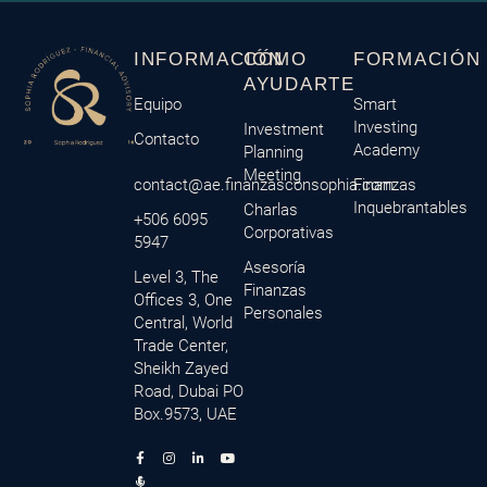
INFORMACIÓN
CÓMO
FORMACIÓN
AYUDARTE
Equipo
Smart
Investing
Investment
Contacto
Academy
Planning
Meeting
contact@ae.finanzasconsophia.com
Finanzas
Inquebrantables
Charlas
+506 6095
Corporativas
5947
Asesoría
Level 3, The
Finanzas
Offices 3, One
Personales
Central, World
Trade Center,
Sheikh Zayed
Road, Dubai PO
Box.9573, UAE
F
M
I
L
Y
a
i
n
i
o
c
c
s
n
u