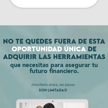
NO TE QUEDES FUERA DE ESTA
OPORTUNIDAD ÚNICA
DE
ADQUIRIR LAS HERRAMIENTAS
que necesitas para asegurar tu
futuro financiero.
¡Inscríbete ahora, las plazas
son limitadas!