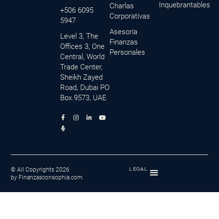
Inquebrantables
Charlas
+506 6095
Corporativas
5947
Asesoría
Level 3, The
Finanzas
Offices 3, One
Personales
Central, World
Trade Center,
Sheikh Zayed
Road, Dubai PO
Box.9573, UAE
F
M
I
L
Y
a
i
n
i
o
c
c
s
n
u
e
r
t
k
t
b
o
a
e
u
o
p
g
d
b
o
h
r
i
e
k
o
a
n
-
n
m
-
f
e
i
© All Copyrights 2026
LEGAL
-
n
by Finanzasconsophia.com
a
l
t