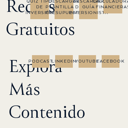
Recursos
QUIZ TIPO
DESCARGAR
DESCARGAR
CALCULADOR
DE
PLANTILLA DE
GUÍA
FINANCIERA
INVERSIÓN
PRESUPUESTO
INVERSIONISTA
Gratuitos
Explora
PODCAST
LINKEDIN
YOUTUBE
FACEBOOK
Más
Contenido