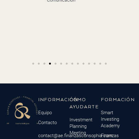
INFORMACIÓN
CÓMO
FORMACIÓN
AYUDARTE
Equipo
Smart
Investing
Investment
Contacto
Academy
Planning
Meeting
contact@ae.finanzasconsophia.com
Finanzas