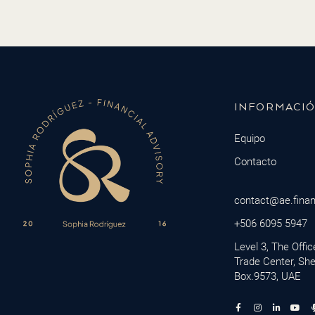
INFORMACI
Equipo
Contacto
contact@ae.fina
+506 6095 5947
Level 3, The Offi
Trade Center, Sh
Box.9573, UAE
F
I
L
Y
a
n
i
o