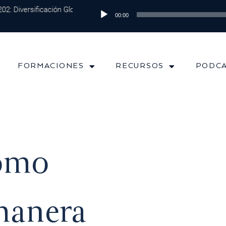
2: Diversificación Global: Protege tu Dinero y Maximiza tus Inversion
Reproductor
00:00
de
audio
FORMACIONES
RECURSOS
PODC
ómo
 manera