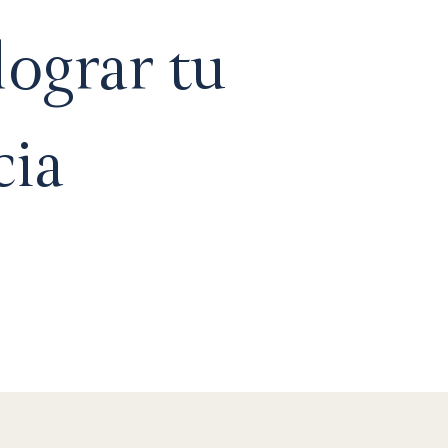
lograr tu
cia