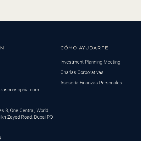
ÓN
CÓMO AYUDARTE
Investment Planning Meeting
Charlas Corporativas
Asesoría Finanzas Personales
nzasconsophia.com
ces 3, One Central, World
eikh Zayed Road, Dubai PO
M
i