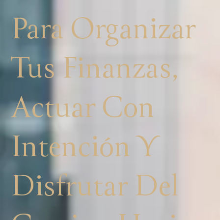
Para Organizar
Tus Finanzas,
Actuar Con
Intención Y
Disfrutar Del