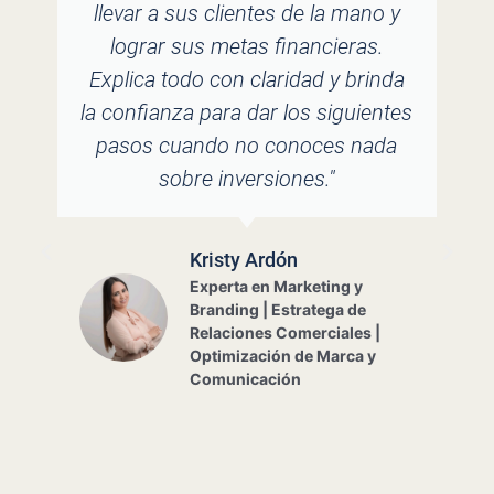
tuvimos la oportunidad de tomar
un webinar con Sophia, supimos
que era la persona indicada para
dar un paso hacia nuestra
jubilación. A lo largo del camino,
siempre nos ha brindado el mejor
consejo y asesoría, en todo
momento y bajo cualquier
circunstancia. Estamos muy
agradecidos con ella y su equipo
por todo el acompañamiento que
hemos recibido. ¡Muchísimas
gracias por tanto!"