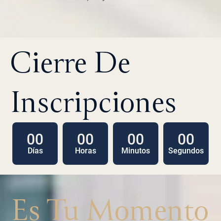
Cierre De
Inscripciones
00
00
00
00
Días
Horas
Minutos
Segundos
Es Tu Momento