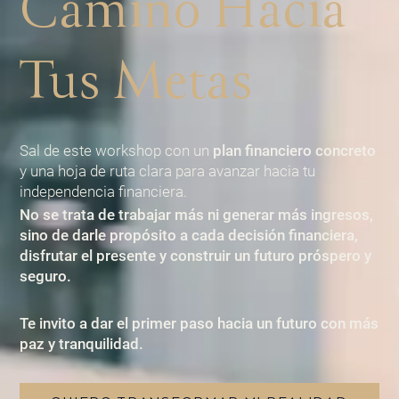
Camino Hacia
Tus Metas
Sal de este workshop con un
plan financiero concreto
y una hoja de ruta clara para avanzar hacia tu
independencia financiera.
No se trata de trabajar más ni generar más ingresos,
sino de
darle propósito a cada decisión financiera,
disfrutar el presente y construir un futuro próspero y
seguro
.
Te invito a dar el primer paso hacia un futuro con más
paz y tranquilidad.