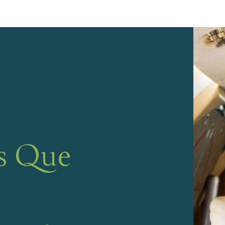
n
s Que