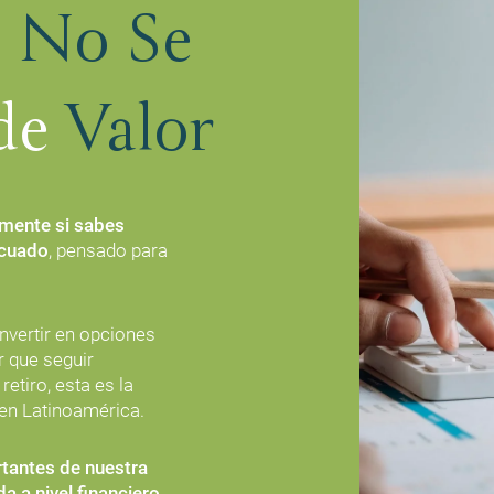
 No Se
de
Valor
mente si sabes
ecuado
, pensado para
nvertir en opciones
r que seguir
etiro, esta es la
 en Latinoamérica.
rtantes de nuestra
a a nivel financiero
.