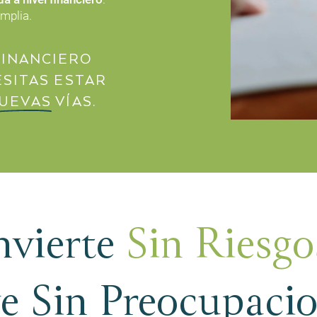
mplia.
FINANCIERO
ESITAS ESTAR
UEVAS
VÍAS.
nvierte
Sin Riesgo
e Sin Preocupaci