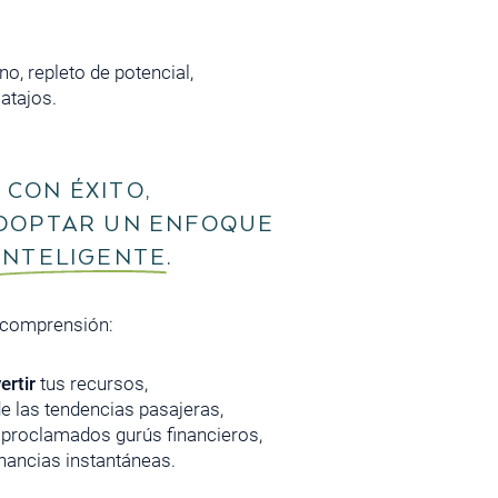
no, repleto de potencial,
atajos.
 CON ÉXITO,
ADOPTAR UN ENFOQUE
INTELIGENTE
.
l comprensión:
ertir
tus recursos,
 de las tendencias pasajeras,
oproclamados gurús financieros,
anancias instantáneas.