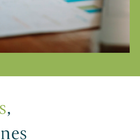
s
,
ones