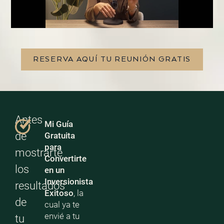
RESERVA AQUÍ TU REUNIÓN GRATIS
Antes
Mi Guía
de
Gratuita
para
mostrarte
Convertirte
los
en un
Inversionista
resultados
Exitoso
, la
de
cual ya te
envié a tu
tu