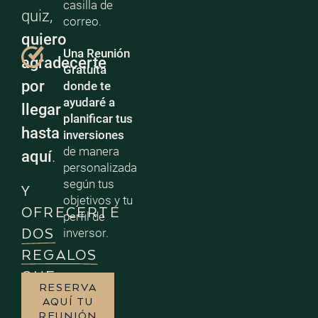
casilla de
quiz,
correo.
quiero
Una Reunión
agradecerte
Gratuita
por
donde te
ayudaré a
llegar
planificar tus
hasta
inversiones
de manera
aquí
.
personalizada
según tus
Y
objetivos y tu
OFRECERTE
perfil de
inversor.
DOS
REGALOS
QUE
RESERVA
ESTOY
AQUÍ TU
REUNIÓN