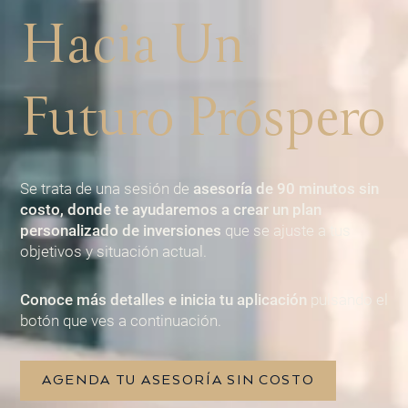
Hacia Un
Futuro Próspero
Se trata de una sesión de
asesoría de 90 minutos sin
costo, donde te ayudaremos a crear un plan
personalizado de inversiones
que se ajuste a tus
objetivos y situación actual.
Conoce más detalles e inicia tu aplicación
pulsando el
botón que ves a continuación.
AGENDA TU ASESORÍA SIN COSTO