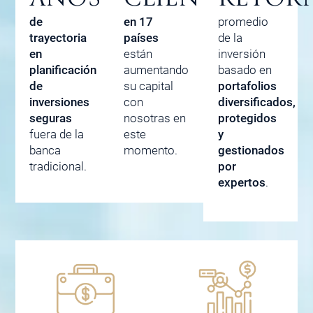
de
en 17
promedio
trayectoria
países
de la
en
están
inversión
planificación
aumentando
basado en
de
su capital
portafolios
inversiones
con
diversificados,
seguras
nosotras en
protegidos
fuera de la
este
y
banca
momento.
gestionados
tradicional.
por
expertos
.