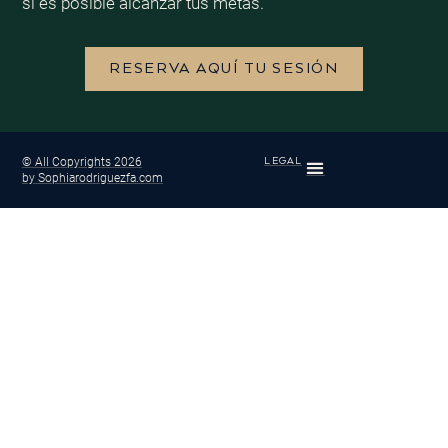
sí es posible alcanzar tus metas.
RESERVA AQUÍ TU SESIÓN
© All Copyrights 2026
LEGAL
by Sophiarodriguezfa.com