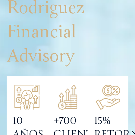
Rodriguez
Financial
Advisory
10
+700
15%
AÑOS
CLIENTES
RETOR