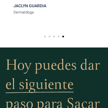
JACLYN GUARDIA
Dermatóloga
Hoy puedes dar
el siguiente
paso
para Sacar